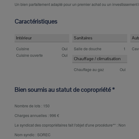
Un bien parfaitement adapté pour un premier achat ou un investissement l
Caractéristiques
Intérieur
Sanitaires
Aut
Cuisine
Oui
Salle de douche
1
Cav
Cuisine ouverte
Oui
Chauffage / climatisation
Chauffage au gaz
Oui
Bien soumis au statut de copropriété *
Nombre de lots :
150
Charges annuelles :
996 €
Le syndicat des copropriétaires fait l'objet d'une procédure** :
Non
Nom syndic :
SOREC