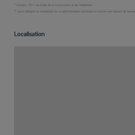
*
l'article L.721-1 du Code de la Construction et de l'Habitation
**
ayant désigné un mandataire ou un administrateur provisoire ou encore une mesure de sauve
Localisation