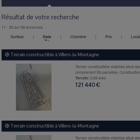
Résultat de votre recherche
11 - 20 sur 38 annonces
Surface
|
Date
|
Chambre
|
Prix
|
Local
Terrain constructible à
Villers-la-Montagne
Terrain constructible viabilisé situé da
comprenant 39 parcelles. Construction
Terrain:
3,68 ares
121 440 €
Terrain constructible à
Villers-la-Montagne
Terrain constructible viabilisé situé da