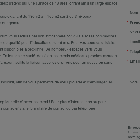
acieux s'étend sur une surface de 18 ares, offrant ainsi un large espace
Nom
Souplex allant de 130m2 à + 160m2 sur 2 ou 3 niveaux
Prén
n budgetaire.
N° et 
Bourg vous séduira par son atmosphère conviviale et ses commodités
Locali
s de qualité pour l'éducation des enfants. Pour vos courses et loisirs,
nt disponibles à proximité. De nombreux espaces verts vous
Télép
air. En termes de santé, des établissements médicaux proches assurent
Email
transport facilite la liaison avec les environs pour un quotidien sans
 indicatif, afin de vous permettre de vous projeter et d'envisager les
Note
ptionnelle d'investissement ! Pour plus d'informations ou pour
us contacter via le formulaire de contact ou par téléphone.
En envo
informat
notre a