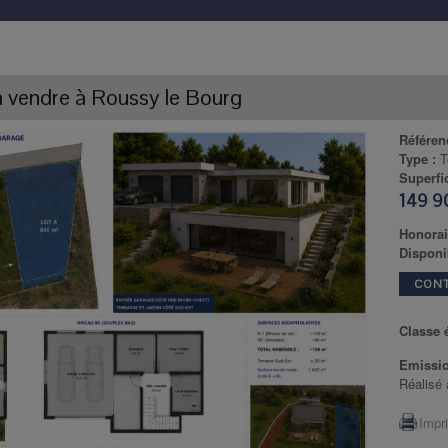
 vendre
à
Roussy le Bourg
Référen
Type :
T
Superfic
149 9
Honorai
Disponib
CON
Classe 
Emissio
Réalisé 
Impr