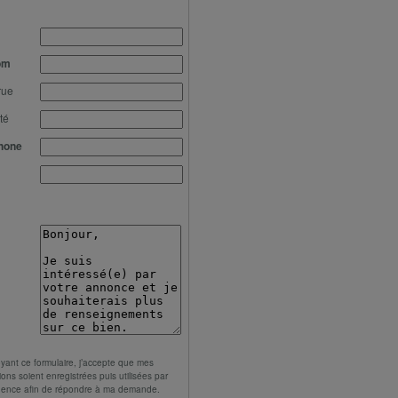
om
rue
té
hone
yant ce formulaire, j’accepte que mes
ions soient enregistrées puis utilisées par
gence afin de répondre à ma demande.