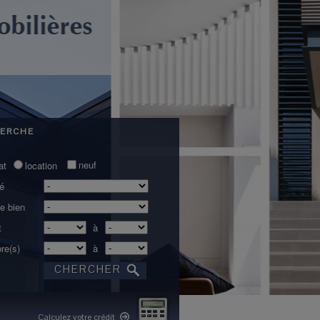
ERCHE
neuf
at
location
té
e bien
t
à
re(s)
à
Calculez votre crédit