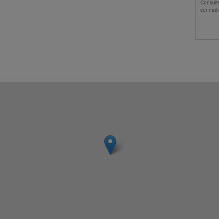
Consult
connaîtr