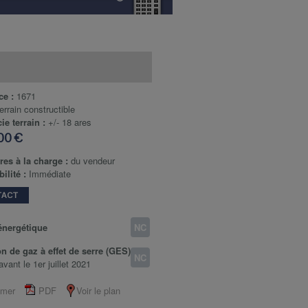
ce :
1671
errain constructible
ie terrain :
+/- 18 ares
00 €
res à la charge :
du vendeur
ilité :
Immédiate
TACT
énergétique
NC
n de gaz à effet de serre (GES)
NC
avant le 1er juillet 2021
imer
PDF
Voir le plan