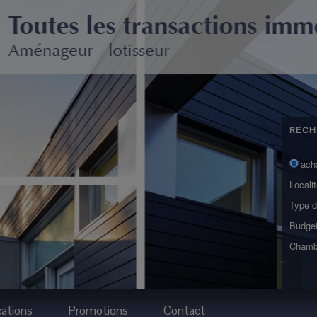
RECH
ach
Locali
Type d
Budge
Chamb
ations
Promotions
Contact