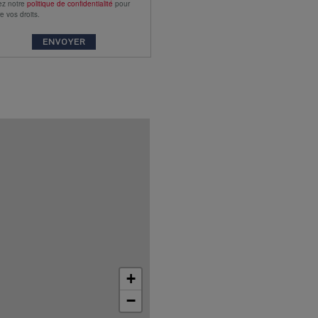
ez notre
politique de confidentialité
pour
e vos droits.
+
−