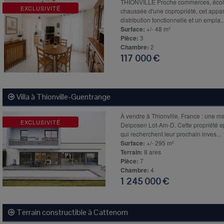
THIONVILLE Proche commerces, écoles 
EXCLUSIVITÉ
chaussée d'une copropriété, cet appar
distribution fonctionnelle et un empla..
Surface:
+/- 48 m²
Pièce:
3
Chambre:
2
117 000 €
Villa à
Thionville-Guentrange
À vendre à Thionville, France : une ma
EXCLUSIVITÉ
Delposen Lot-Am-D. Cette propriété sp
qui recherchent leur prochain inves...
Surface:
+/- 295 m²
Terrain:
8 ares
Pièce:
7
Chambre:
4
1 245 000 €
Terrain constructible à
Cattenom