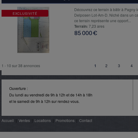
Découvrez ce terrain à bâtir à Pagny-
EXCLUSIVITÉ
Delposen Lot-Am-D. Niché dans un cadr
ce terrain représente une opport...
Terrain:
7,23 ares
85 000 €
1 - 10 sur 38 annonces
1
2
3
4
Ouverture :
Du lundi au vendredi de 9h à 12h et de 14h à 18h
et le samedi de 9h à 12h sur rendez-vous.
Accueil
|
Ventes
|
Locations
|
Promotions
|
Contact