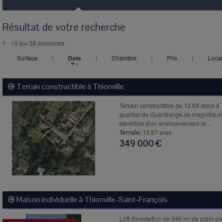
Résultat de votre recherche
1 - 10 sur 38 annonces
Surface
|
Date
|
Chambre
|
Prix
|
Local
Terrain constructible à
Thionville
Terrain constructible de 12.63 arers à
quartier de Guentrange ce magnifique
bénéficie d'un environnement ré...
Terrain:
12,67 ares
349 000 €
Maison individuelle à
Thionville-Saint-François
Loft d'exception de 240 m² de plain-p