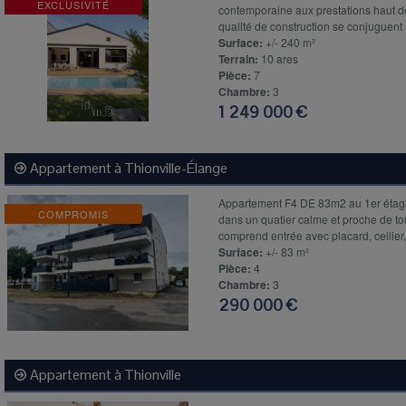
EXCLUSIVITÉ
contemporaine aux prestations haut d
qualité de construction se conjuguent a
Surface:
+/- 240 m²
Terrain:
10 ares
Pièce:
7
Chambre:
3
1 249 000 €
Appartement à
Thionville-Élange
Appartement F4 DE 83m2 au 1er étage
COMPROMIS
dans un quatier calme et proche de to
comprend entrée avec placard, cellier, 
Surface:
+/- 83 m²
Pièce:
4
Chambre:
3
290 000 €
Appartement à
Thionville